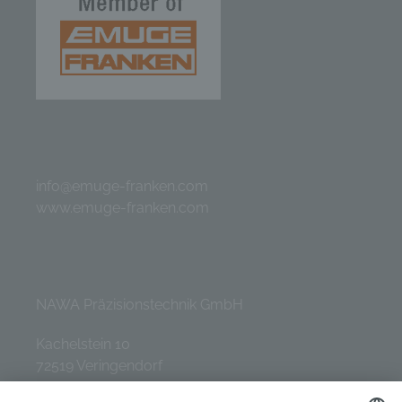
info@emuge-franken.com
www.emuge-franken.com
NAWA Präzisionstechnik GmbH
Kachelstein 10
72519 Veringendorf